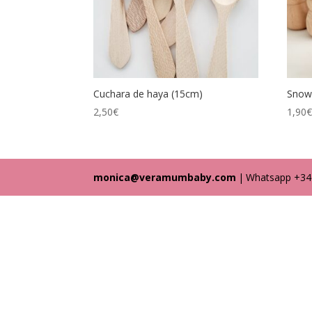
Cuchara de haya (15cm)
Sno
2,50
€
1,90
monica@veramumbaby.com
|
Whatsapp +3