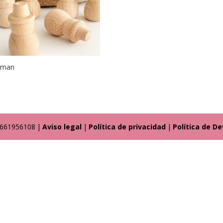
wman
€
4661956108
|
Aviso legal
|
Política de privacidad
|
Política de D